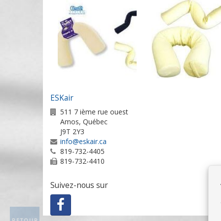
ESKair
511 7 ième rue ouest
Amos
,
Québec
J9T 2Y3
info@eskair.ca
819-732-4405
819-732-4410
Suivez-nous sur
RETOUR