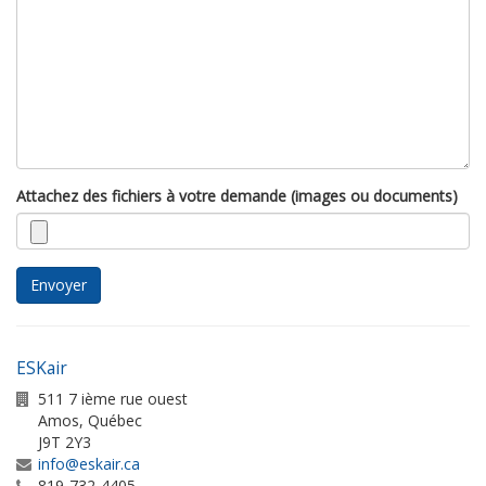
Attachez des fichiers à votre demande (images ou documents)
Envoyer
ESKair
511 7 ième rue ouest
Amos
,
Québec
J9T 2Y3
info@eskair.ca
819-732-4405