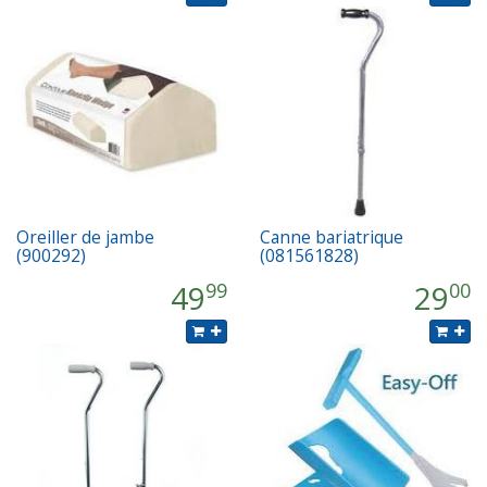
Oreiller de jambe
Canne bariatrique
(900292)
(081561828)
49
29
99
00