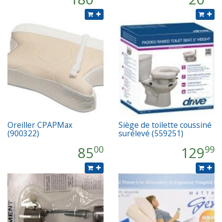
Oreiller CPAPMax
Siège de toilette coussiné
(900322)
surélevé (559251)
85
129
00
99