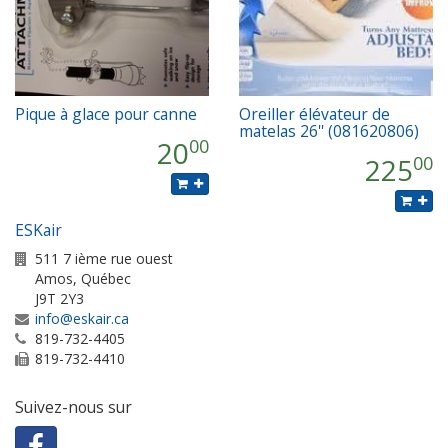
Pique à glace pour canne
Oreiller élévateur de
matelas 26'' (081620806)
20
00
225
00
ESKair
511 7 ième rue ouest
Amos
,
Québec
J9T 2Y3
info@eskair.ca
819-732-4405
819-732-4410
Suivez-nous sur