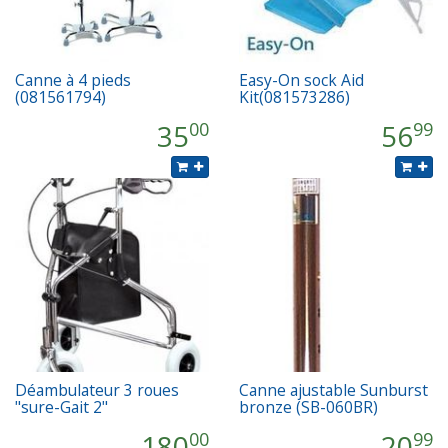
Canne à 4 pieds
Easy-On sock Aid
(081561794)
Kit(081573286)
35
56
00
99
Déambulateur 3 roues
Canne ajustable Sunburst
"sure-Gait 2"
bronze (SB-060BR)
180
20
00
99