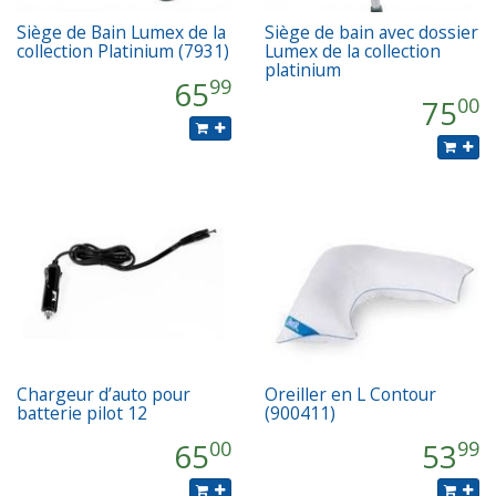
Siège de Bain Lumex de la
Siège de bain avec dossier
collection Platinium (7931)
Lumex de la collection
platinium
65
99
75
00
Chargeur d’auto pour
Oreiller en L Contour
batterie pilot 12
(900411)
65
53
00
99