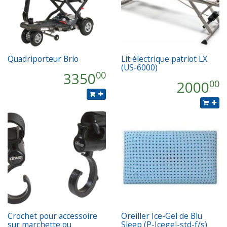
Quadriporteur Brio
Lit électrique patriot LX
(US-6000)
3350
00
2000
00
Crochet pour accessoire
Oreiller Ice-Gel de Blu
sur marchette ou
Sleep (P-Icegel-std-f/s)