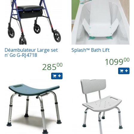
Déambulateur Large set
Splash™ Bath Lift
n' Go G-RJ4718
1099
00
285
00