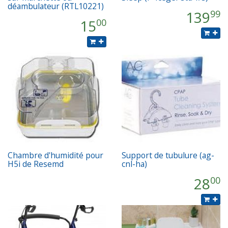
déambulateur (RTL10221)
139
99
15
00
Chambre d'humidité pour
Support de tubulure (ag-
H5i de Resemd
cnl-ha)
28
00